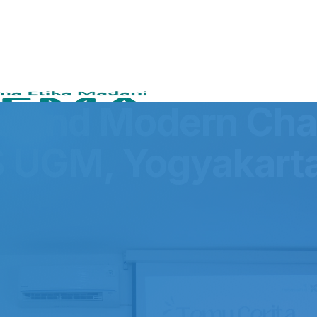
ce and Modern Cha
 UGM, Yogyakart