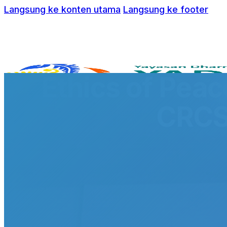
Langsung ke konten utama
Langsung ke footer
Ethics of Pea
CRCS