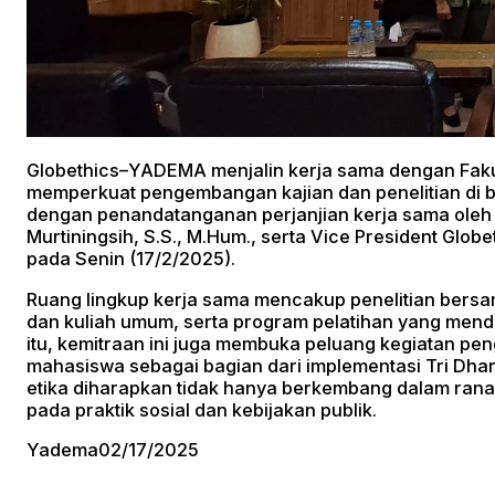
Globethics–YADEMA menjalin kerja sama dengan Fakul
memperkuat pengembangan kajian dan penelitian di bid
dengan penandatanganan perjanjian kerja sama oleh Dek
Murtiningsih, S.S., M.Hum., serta Vice President Glob
pada Senin (17/2/2025).
Ruang lingkup kerja sama mencakup penelitian bersa
dan kuliah umum, serta program pelatihan yang mend
itu, kemitraan ini juga membuka peluang kegiatan p
mahasiswa sebagai bagian dari implementasi Tri Dharma
etika diharapkan tidak hanya berkembang dalam ranah 
pada praktik sosial dan kebijakan publik.
Yadema
02/17/2025