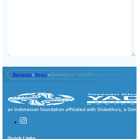
Beranda
>
News
>
Globethics–YADEMA dan Fakultas Filsaf
an Indonesian foundation affiliated with Globethics, a Ge
Quick Links