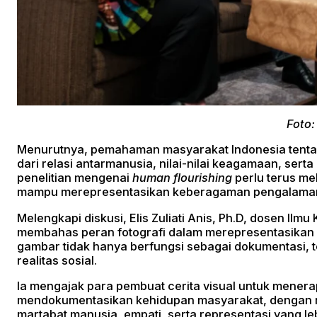
Foto:
Menurutnya, pemahaman masyarakat Indonesia tentan
dari relasi antarmanusia, nilai-nilai keagamaan, sert
penelitian mengenai
human flourishing
perlu terus mel
mampu merepresentasikan keberagaman pengalaman
Melengkapi diskusi, Elis Zuliati Anis, Ph.D, dosen Il
membahas peran fotografi dalam merepresentasikan
gambar tidak hanya berfungsi sebagai dokumentasi, 
realitas sosial.
Ia mengajak para pembuat cerita visual untuk mener
mendokumentasikan kehidupan masyarakat, dengan
martabat manusia, empati, serta representasi yang le