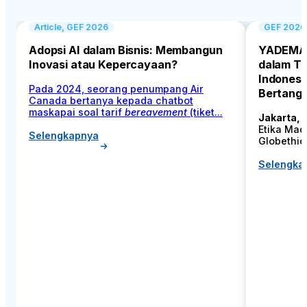
Article, GEF 2026
GEF 2026,
Adopsi AI dalam Bisnis: Membangun
YADEMA–G
Inovasi atau Kepercayaan?
dalam Th
Indonesi
Pada 2024, seorang penumpang Air
Bertang
Canada bertanya kepada chatbot
maskapai soal tarif
bereavement
(tiket...
Jakarta, 
Etika Mad
Selengkapnya
Globethics
Selengka