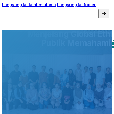
Langsung ke konten utama
Langsung ke footer
Menjelang Global Eth
Publik Memahami “