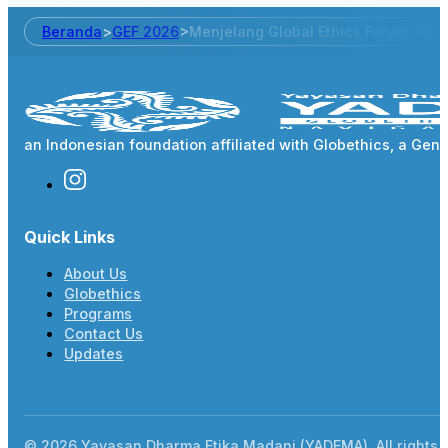
Beranda
>
GEF 2026
>
Menjelang Global Ethics Forum 2026
an Indonesian foundation affiliated with Globethics, a Ge
Quick Links
About Us
Globethics
Programs
Contact Us
Updates
© 2026 Yayasan Dharma Etika Madani (YADEMA). All rights 