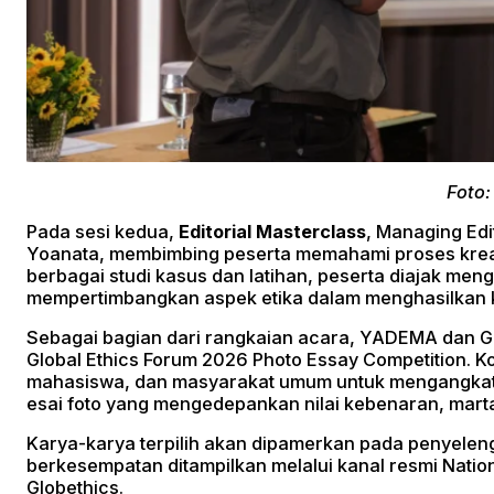
Foto:
Pada sesi kedua,
Editorial Masterclass
, Managing Edi
Yoanata, membimbing peserta memahami proses kreatif
berbagai studi kasus dan latihan, peserta diajak m
mempertimbangkan aspek etika dalam menghasilkan k
Sebagai bagian dari rangkaian acara, YADEMA dan G
Global Ethics Forum 2026 Photo Essay Competition. Ko
mahasiswa, dan masyarakat umum untuk mengangkat 
esai foto yang mengedepankan nilai kebenaran, mart
Karya-karya terpilih akan dipamerkan pada penyeleng
berkesempatan ditampilkan melalui kanal resmi Nati
Globethics.