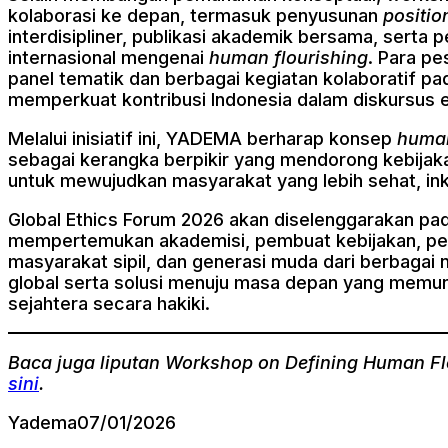
kolaborasi ke depan, termasuk penyusunan
positio
interdisipliner, publikasi akademik bersama, serta 
internasional mengenai
human flourishing
. Para p
panel tematik dan berbagai kegiatan kolaboratif p
memperkuat kontribusi Indonesia dalam diskursus et
Melalui inisiatif ini, YADEMA berharap konsep
human
sebagai kerangka berpikir yang mendorong kebijakan 
untuk mewujudkan masyarakat yang lebih sehat, inkl
Global Ethics Forum 2026 akan diselenggarakan pa
mempertemukan akademisi, pembuat kebijakan, pem
masyarakat sipil, dan generasi muda dari berbagai
global serta solusi menuju masa depan yang memu
sejahtera secara hakiki.
Baca juga liputan Workshop on Defining Human Fl
sini
.
Yadema
07/01/2026