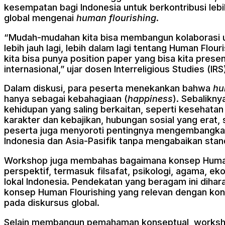
kesempatan bagi Indonesia untuk berkontribusi le
global mengenai
human flourishing
.
“Mudah-mudahan kita bisa membangun kolaborasi un
lebih jauh lagi, lebih dalam lagi tentang Human Flour
kita bisa punya position paper yang bisa kita pres
internasional,” ujar dosen Interreligious Studies (I
Dalam diskusi, para peserta menekankan bahwa
hu
hanya sebagai kebahagiaan (
happiness
). Sebalikn
kehidupan yang saling berkaitan, seperti kesehatan 
karakter dan kebajikan, hubungan sosial yang erat, 
peserta juga menyoroti pentingnya mengembangkan
Indonesia dan Asia-Pasifik tanpa mengabaikan standa
Workshop juga membahas bagaimana konsep Human F
perspektif, termasuk filsafat, psikologi, agama, ekol
lokal Indonesia. Pendekatan yang beragam ini di
konsep Human Flourishing yang relevan dengan kont
pada diskursus global.
Selain membangun pemahaman konseptual, worksh