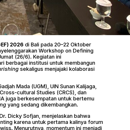
GEF) 2026
di Bali pada 20–22 Oktober
yelenggarakan Workshop on Defining
umat (26/6). Kegiatan ini
ari berbagai institusi untuk membangun
rishing
sekaligus menjajaki kolaborasi
 Gadjah Mada (UGM), UIN Sunan Kalijaga,
 Cross-cultural Studies (CRCS), dan
DEMA juga berkesempatan untuk bertemu
ing
yang sedang dikembangkan.
r. Dicky Sofjan, menjelaskan bahwa
nting karena untuk pertama kalinya forum
 Swiss. Menurutnya, momentum ini menjadi