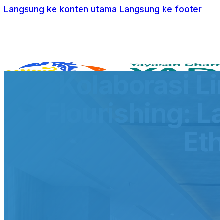
Langsung ke konten utama
Langsung ke footer
Kolaborasi L
Flourishing: 
Et