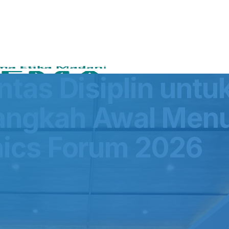
intas Disiplin unt
Langkah Awal Menu
hics Forum 2026