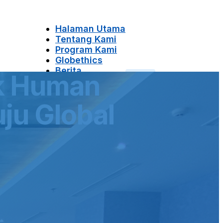
Halaman Utama
Tentang Kami
Program Kami
Globethics
Berita
uk Human
Kontak Kami
ju Global